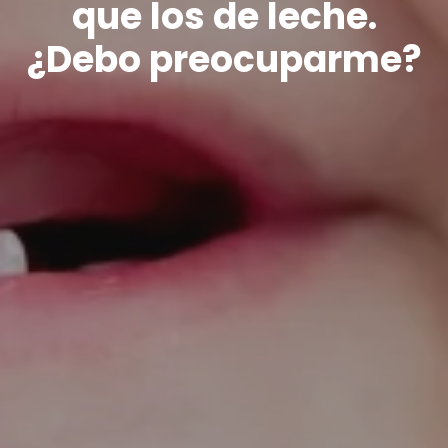
que los de leche.
¿Debo preocuparme?